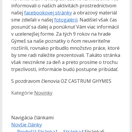
informovali o našich aktivitách prostredníctvom
našej
facebookovej stránky
a obrazový materiál
sme zdieľali v našej
fotogalérii
. Nadišiel však čas
posunúť sa ďalej a ponúknuť Vám viac informácií
v ucelenejšej forme. Za tých 9 rokov na hrade
Gýmeš sa naše poznatky o ňom neuveriteľne
rozšírili, rovnako pribudlo množstvo práce, ktoré
by sme radi náležite prezentovali. Takáto stránka
však nevznikne za deň a preto prosíme o trochu
trpezlivosti, informácie budú postupne pribúdať.
S pozdravom členovia OZ CASTRUM GHYMES
Kategórie
Novinky
Navigácia článkami
Novšie články
←
Predošlá
Stránka
1
…
Stránka
4
Stránka
5