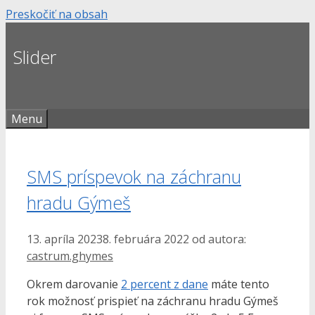
Preskočiť na obsah
Slider
Menu
SMS príspevok na záchranu
hradu Gýmeš
13. apríla 2023
8. februára 2022
od autora:
castrum.ghymes
Okrem darovanie
2 percent z dane
máte tento
rok možnosť prispieť na záchranu hradu Gýmeš