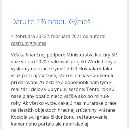
Darujte 2% hradu Gýmeš
4. februára 2022
2. februára 2021
od autora:
castrum.ghymes
Vďaka finančnej podpore Ministerstva kultúry SR
sme v roku 2020 realizovali projekt Workshopy a
výskumy na hrade Gýmeš 2020. Rovnaká vďaka
však patrí aj všetkým, ktorí si na nás spomenuli
pri darovaní 2% z dane a dopomohli nám tým k
realizácii cieľov v uplynulej sezóne. Tento rok sú
naše plány opäť o niečo väčšie ako po minulé
roky. Ak všetko vyjde, čakajú nás murárske práce
na šiestich objektoch hradnej zrúcaniny, vrátane
Kostola sv. Ignáca či donžonu, reštaurovanie
kamenného portálu ale napríklad aj