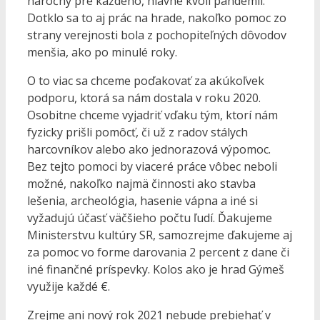
náročný pre každého, hlavne kvôli pandémii.
Dotklo sa to aj prác na hrade, nakoľko pomoc zo
strany verejnosti bola z pochopiteľných dôvodov
menšia, ako po minulé roky.
O to viac sa chceme poďakovať za akúkoľvek
podporu, ktorá sa nám dostala v roku 2020.
Osobitne chceme vyjadriť vďaku tým, ktorí nám
fyzicky prišli pomôcť, či už z radov stálych
harcovníkov alebo ako jednorazová výpomoc.
Bez tejto pomoci by viaceré práce vôbec neboli
možné, nakoľko najmä činnosti ako stavba
lešenia, archeológia, hasenie vápna a iné si
vyžadujú účasť väčšieho počtu ľudí. Ďakujeme
Ministerstvu kultúry SR, samozrejme ďakujeme aj
za pomoc vo forme darovania 2 percent z dane či
iné finančné príspevky. Kolos ako je hrad Gýmeš
využije každé €.
Zrejme ani nový rok 2021 nebude prebiehať v