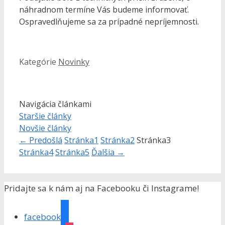
náhradnom termíne Vás budeme informovať.
Ospravedlňujeme sa za prípadné nepríjemnosti.
Kategórie
Novinky
Navigácia článkami
Staršie články
Novšie články
←
Predošlá
Stránka
1
Stránka
2
Stránka
3
Stránka
4
Stránka
5
Ďalšia
→
Pridajte sa k nám aj na Facebooku či Instagrame!
facebook