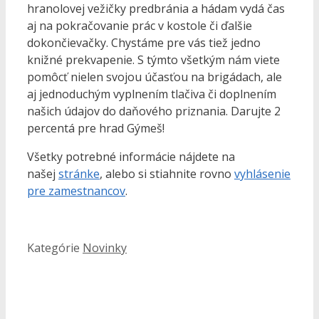
hranolovej vežičky predbránia a hádam vydá čas
aj na pokračovanie prác v kostole či ďalšie
dokončievačky. Chystáme pre vás tiež jedno
knižné prekvapenie. S týmto všetkým nám viete
pomôcť nielen svojou účasťou na brigádach, ale
aj jednoduchým vyplnením tlačiva či doplnením
našich údajov do daňového priznania. Darujte 2
percentá pre hrad Gýmeš!
Všetky potrebné informácie nájdete na
našej
stránke
, alebo si stiahnite rovno
vyhlásenie
pre zamestnancov
.
Kategórie
Novinky